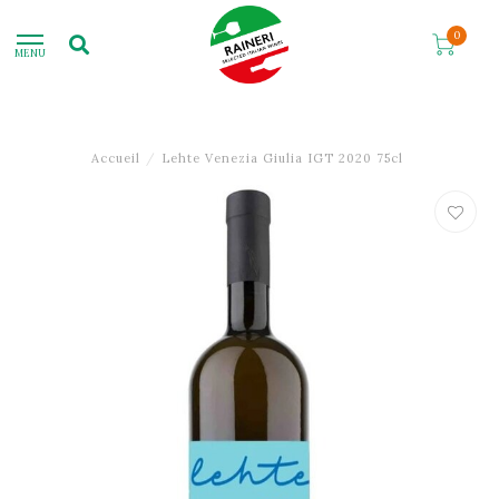
0
MENU
Accueil
/
Lehte Venezia Giulia IGT 2020 75cl