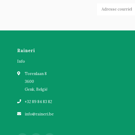
Raineri
Info
Torenlaan 8
3600
Genk, België
+32 89 84 83 82
info@raineri.be