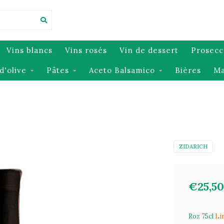
Vins blancs
Vins rosés
Vin de dessert
Prosecc
d'olive
Pâtes
Aceto Balsamico
Bières
Ma
ZIDARICH
€25,50
Roz 75cl
Lir