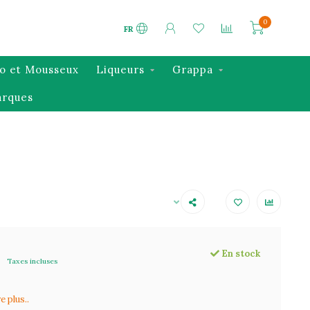
0
FR
o et Mousseux
Liqueurs
Grappa
rques
En stock
Taxes incluses
e plus..