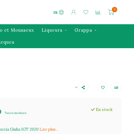
0
FR
o et Mousseux
Liqueurs
Grappa
rques
En stock
0
Taxes incluses
nezia Giulia IGT 2020
Lire plus..