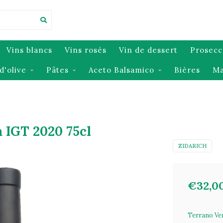
Vins blancs
Vins rosés
Vin de dessert
Prosecc
d'olive
Pâtes
Aceto Balsamico
Bières
Ma
 IGT 2020 75cl
ZIDARICH
€32,0
Terrano Ve