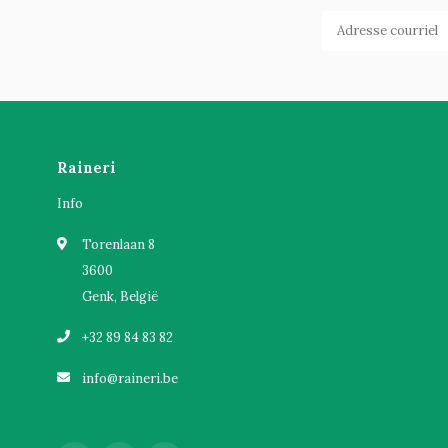
Raineri
Info
Torenlaan 8
3600
Genk, België
+32 89 84 83 82
info@raineri.be