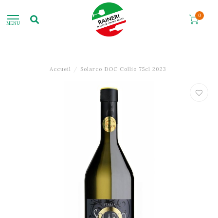
0
MENU
Accueil
/
Solarco DOC Collio 75cl 2023