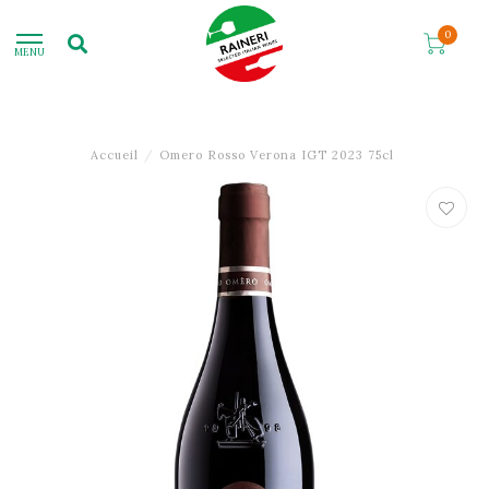
0
MENU
Accueil
/
Omero Rosso Verona IGT 2023 75cl