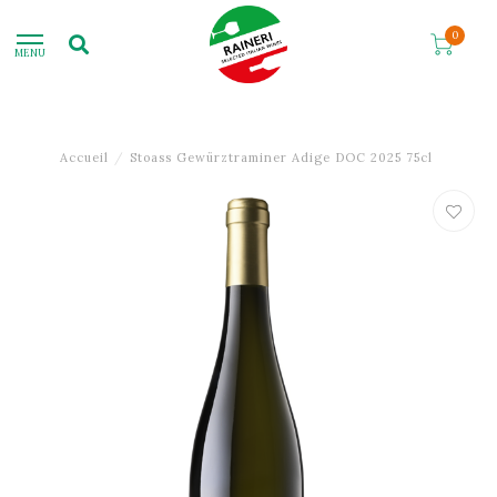
0
MENU
Accueil
/
Stoass Gewürztraminer Adige DOC 2025 75cl