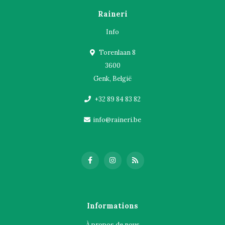
Raineri
Info
Torenlaan 8
3600
Genk, België
+32 89 84 83 82
info@raineri.be
Informations
À propos de nous