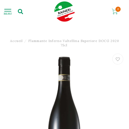
0
MENU
Accueil
/
Flammante Inferno Valtellina Superiore DOCG 2020
75cl