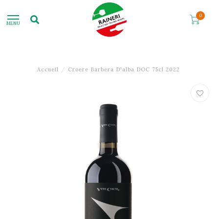
0
MENU
Accueil
/
Croere Barbera D'alba DOC 75cl 2022