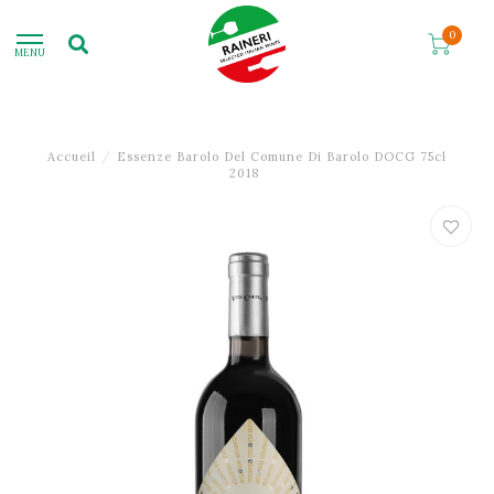
0
MENU
Accueil
/
Essenze Barolo Del Comune Di Barolo DOCG 75cl
2018