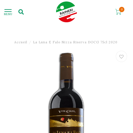
0
MENU
Accueil
/
La Luna E Falo Nizza Riserva DOCG 75cl 2020