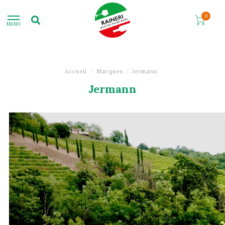
0
MENU
Accueil
/
Marques
/
Jermann
Jermann