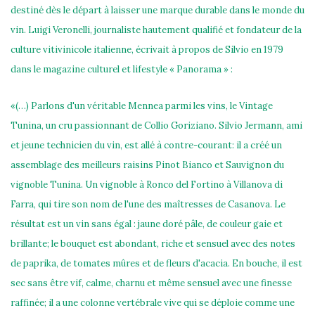
destiné dès le départ à laisser une marque durable dans le monde du
vin. Luigi Veronelli, journaliste hautement qualifié et fondateur de la
culture vitivinicole italienne, écrivait à propos de Silvio en 1979
dans le magazine culturel et lifestyle « Panorama » :
«(…) Parlons d'un véritable Mennea parmi les vins, le Vintage
Tunina, un cru passionnant de Collio Goriziano. Silvio Jermann, ami
et jeune technicien du vin, est allé à contre-courant: il a créé un
assemblage des meilleurs raisins Pinot Bianco et Sauvignon du
vignoble Tunina. Un vignoble à Ronco del Fortino à Villanova di
Farra, qui tire son nom de l'une des maîtresses de Casanova. Le
résultat est un vin sans égal : jaune doré pâle, de couleur gaie et
brillante; le bouquet est abondant, riche et sensuel avec des notes
de paprika, de tomates mûres et de fleurs d'acacia. En bouche, il est
sec sans être vif, calme, charnu et même sensuel avec une finesse
raffinée; il a une colonne vertébrale vive qui se déploie comme une